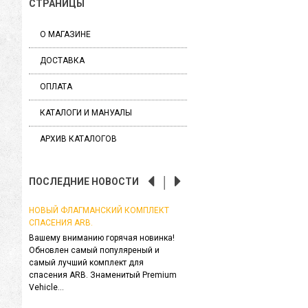
СТРАНИЦЫ
О МАГАЗИНЕ
ДОСТАВКА
ОПЛАТА
КАТАЛОГИ И МАНУАЛЫ
АРХИВ КАТАЛОГОВ
ПОСЛЕДНИЕ НОВОСТИ
ТИЯМИ!
НОВЫЙ ФЛАГМАНСКИЙ КОМПЛЕКТ
ЗНАМЕНИТЫЕ СТУЛЬЯ ARB СТ
СПАСЕНИЯ ARB.
КОМФОРТНЕЕ!
атели!
ися
Вашему вниманию горячая новинка!
Встречайте новинку в линейке
ют,
Обновлен самый популяреный и
для туризма и отдыха ARB - A
ены...
самый лучший комплект для
Neoprene Armrests (Неопрен
спасения ARB. Знаменитый Premium
подлокотники ARB) , которые с.
Vehicle...
Читать далее
→