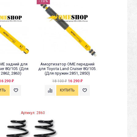
- 10%
ME задний для
Амортизатор OME передний
ser 80/105. (Для
для Toyota Land Cruiser 80/105.
 2862, 2863)
(Для пружин 2851, 2850)
16 290
18 100
16 290
₽
₽
₽
Артикул: 2860