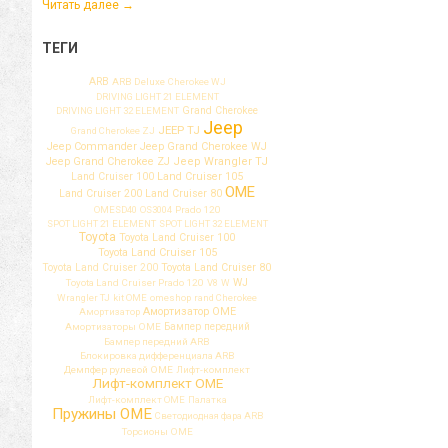
Читать далее
→
ТЕГИ
ARB
ARB Deluxe
Cherokee WJ
DRIVING LIGHT 21 ELEMENT
Grand Cherokee
DRIVING LIGHT 32 ELEMENT
Jeep
JEEP TJ
Grand Cherokee ZJ
Jeep Commander
Jeep Grand Cherokee WJ
Jeep Grand Cherokee ZJ
Jeep Wrangler TJ
Land Cruiser 100
Land Cruiser 105
OME
Land Cruiser 200
Land Cruiser 80
OMESD40
OS3004
Prado 120
SPOT LIGHT 21 ELEMENT
SPOT LIGHT 32 ELEMENT
Toyota
Toyota Land Cruiser 100
Toyota Land Cruiser 105
Toyota Land Cruiser 80
Toyota Land Cruiser 200
WJ
Toyota Land Cruiser Prado 120
V8
W
Wrangler TJ
kit OME
omeshop
rand Cherokee
Амортизатор OME
Амортизатор
Амортизаторы OME
Бампер передний
Бампер передний ARB
Блокировка дифференциала ARB
Демпфер рулевой OME
Лифт-комплект
Лифт-комплект OME
Лифт-комплект ОМЕ
Палатка
Пружины OME
Светодиодная фара ARB
Торсионы OME