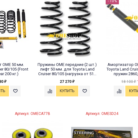
- 10%
т OME 50 мм.
Пружины OME передние (2 шт.)
Амортизатор O
er 80/105 (Front
лифт 50 мм. для Toyota Land
Toyota Land Crui
ar 200 кг.)
Cruiser 80/105 (нагрузка от 51...
пружин 2860,
80
27 270
18 100
₽
₽
₽
Артикул: OMECA77B
Артикул: OMESD24