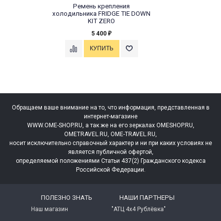
Ремень крепления
холодильника FRIDGE TIE DOWN
KIT ZERO
5 400
₽
Обращаем ваше внимание на то, что информация, представленная в
интернет-магазине
WWW.OME-SHOP.RU, а так же на его зеркалах OMESHOP.RU,
OMETRAVEL.RU, OME-TRAVEL.RU,
носит исключительно справочный характер и ни при каких условиях не
является публичной офертой,
определяемой положениями Статьи 437(2) Гражданского кодекса
Pоссийской Федерации.
ПОЛЕЗНО ЗНАТЬ
НАШИ ПАРТНЕРЫ
Наш магазин
"АТЦ 4х4 Рублёвка"