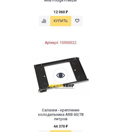
ARB Fridge Freezer
12 060
₽
Артикул: 10900022
Салазки - крепление
холодильника ARB 60/78
литров
44 370
₽